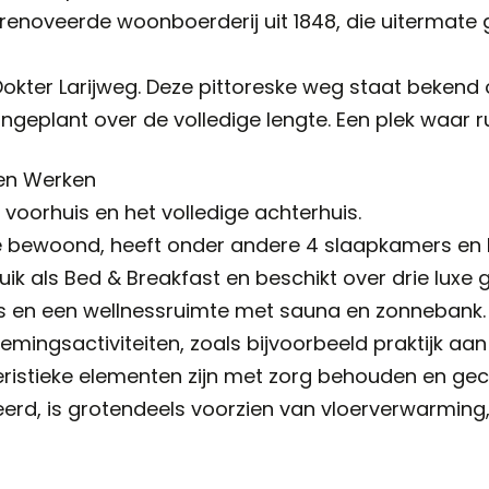
gerenoveerde woonboerderij uit 1848, die uitermate
 Dokter Larijweg. Deze pittoreske weg staat beken
ngeplant over de volledige lengte. Een plek waar 
en Werken
 voorhuis en het volledige achterhuis.
 bewoond, heeft onder andere 4 slaapkamers en b
ik als Bed & Breakfast en beschikt over drie luxe
ls en een wellnessruimte met sauna en zonnebank. 
mingsactiviteiten, zoals bijvoorbeeld praktijk aan 
akteristieke elementen zijn met zorg behouden en
eerd, is grotendeels voorzien van vloerverwarming