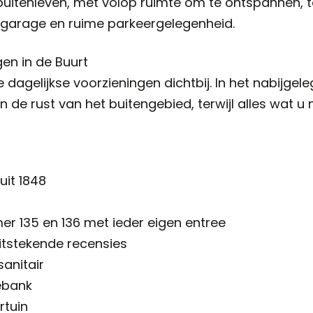
 buitenleven, met volop ruimte om te ontspannen, t
n garage en ruime parkeergelegenheid.
en in de Buurt
le dagelijkse voorzieningen dichtbij. In het nabijge
an de rust van het buitengebied, terwijl alles wat u 
uit 1848
r 135 en 136 met ieder eigen entree
itstekende recensies
sanitair
ebank
rtuin