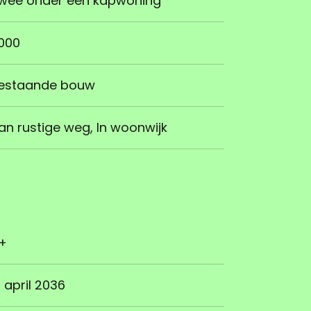
wee onder één kapwoning
000
estaande bouw
an rustige weg, In woonwijk
+
3 april 2036