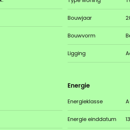
Type woning
T
Bouwjaar
2
Bouwvorm
B
Ligging
A
Energie
Energieklasse
A
Energie einddatum
1