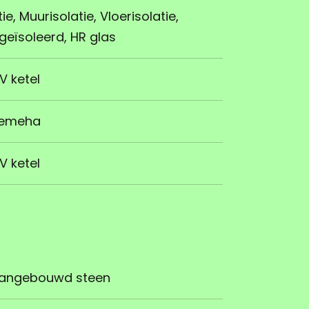
ie, Muurisolatie, Vloerisolatie,
 geïsoleerd, HR glas
V ketel
emeha
V ketel
angebouwd steen