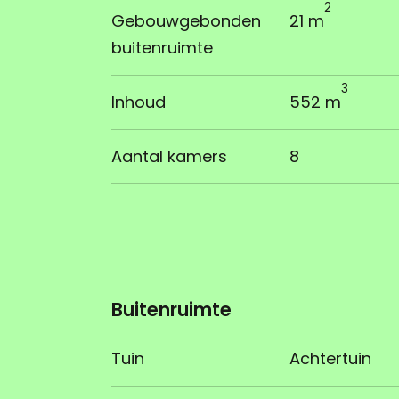
2
Gebouwgebonden
21 m
buitenruimte
3
Inhoud
552 m
Aantal kamers
8
Buitenruimte
Tuin
Achtertuin