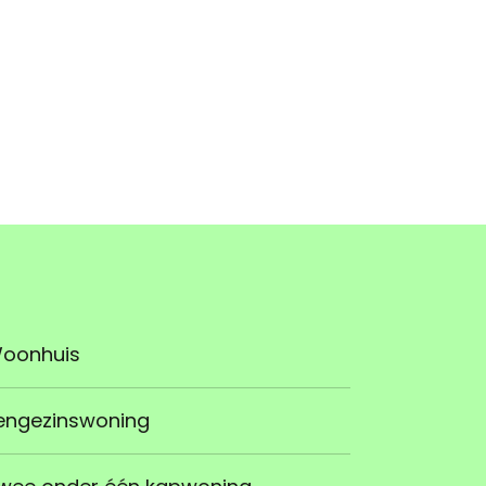
oonhuis
engezinswoning