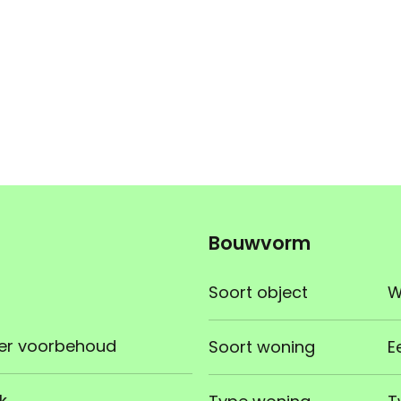
Bouwvorm
Soort object
W
er voorbehoud
Soort woning
E
k.