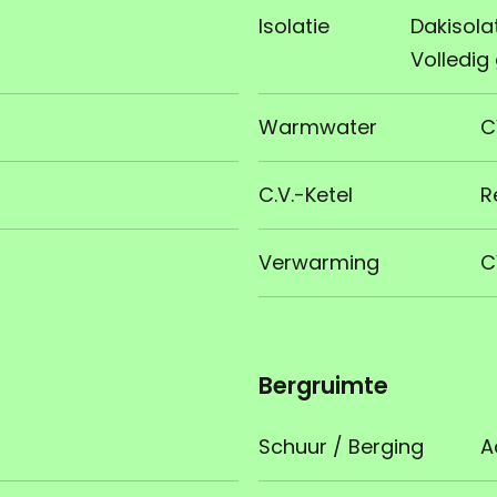
Isolatie
Dakisolat
Volledig
Warmwater
C
C.V.-Ketel
R
Verwarming
C
Bergruimte
Schuur / Berging
A