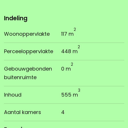
Indeling
2
Woonoppervlakte
117 m
2
Perceeloppervlakte
448 m
2
Gebouwgebonden
0 m
buitenruimte
3
Inhoud
555 m
Aantal kamers
4