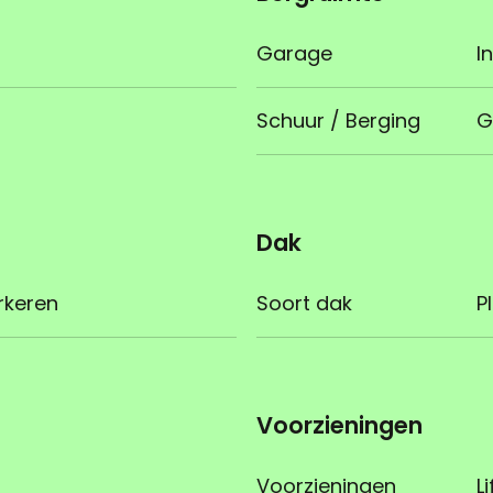
Garage
I
Schuur / Berging
G
Dak
rkeren
Soort dak
P
Voorzieningen
Voorzieningen
Li