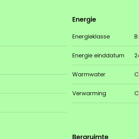
Energie
Energieklasse
B
Energie einddatum
2
Warmwater
C
Verwarming
C
Bergruimte