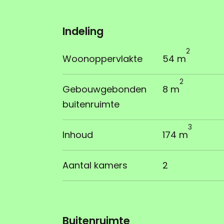
Indeling
2
Woonoppervlakte
54 m
2
Gebouwgebonden
8 m
buitenruimte
3
Inhoud
174 m
Aantal kamers
2
Buitenruimte