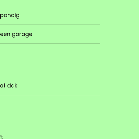
npandig
een garage
lat dak
ft