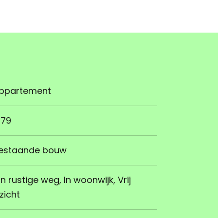
ppartement
979
estaande bouw
n rustige weg, In woonwijk, Vrij
tzicht