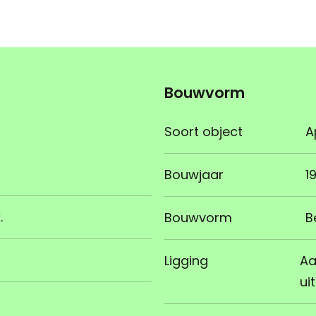
Bouwvorm
Soort object
A
Bouwjaar
1
.
Bouwvorm
B
Ligging
Aa
ui