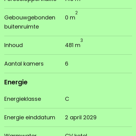
2
Gebouwgebonden
0 m
buitenruimte
3
Inhoud
481 m
Aantal kamers
6
Energie
Energieklasse
C
Energie einddatum
2 april 2029
Warmwater
CV ketel