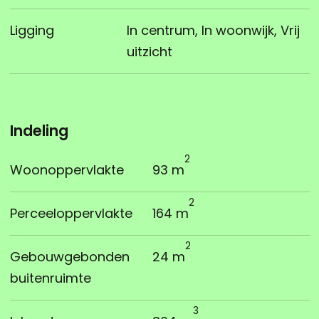
Ligging
In centrum, In woonwijk, Vrij
uitzicht
Indeling
2
Woonoppervlakte
93 m
2
Perceeloppervlakte
164 m
2
Gebouwgebonden
24 m
buitenruimte
3