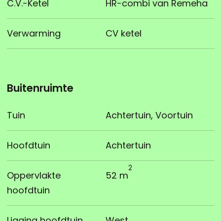
C.V.-Ketel
HR-combi van Remeha
Verwarming
CV ketel
Buitenruimte
Tuin
Achtertuin, Voortuin
Hoofdtuin
Achtertuin
2
Oppervlakte
52 m
hoofdtuin
Ligging hoofdtuin
West