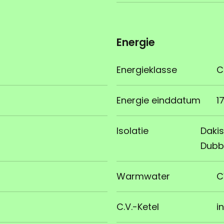
Energie
Energieklasse
C
Energie einddatum
1
Isolatie
Dakis
Dubb
Warmwater
C
C.V.-Ketel
i