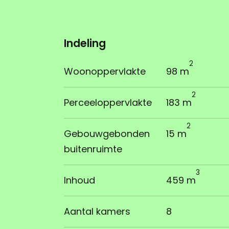
Indeling
2
Woonoppervlakte
98 m
2
Perceeloppervlakte
183 m
2
Gebouwgebonden
15 m
buitenruimte
3
Inhoud
459 m
Aantal kamers
8