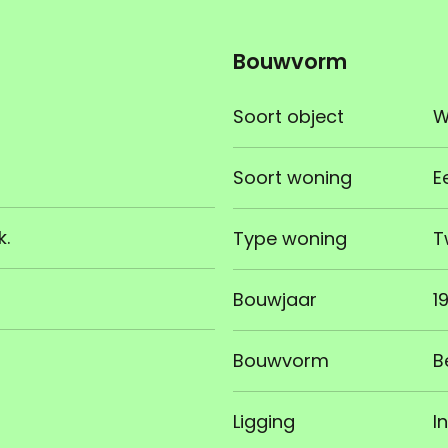
Bouwvorm
Soort object
W
Soort woning
E
k.
Type woning
T
Bouwjaar
1
Bouwvorm
B
Ligging
I