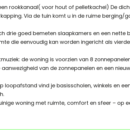
en rookkanaal( voor hout of pelletkachel) De dic
rkapping. Via de tuin komt u in de ruime berging
ich drie goed bemeten slaapkamers en een nette 
uimte die eenvoudig kan worden ingericht als vierd
muziek: de woning is voorzien van 8 zonnepanelen
aanwezigheid van de zonnepanelen en een nieuw k
Op loopafstand vind je basisscholen, winkels en een
h.
inige woning met ruimte, comfort en sfeer – op ee