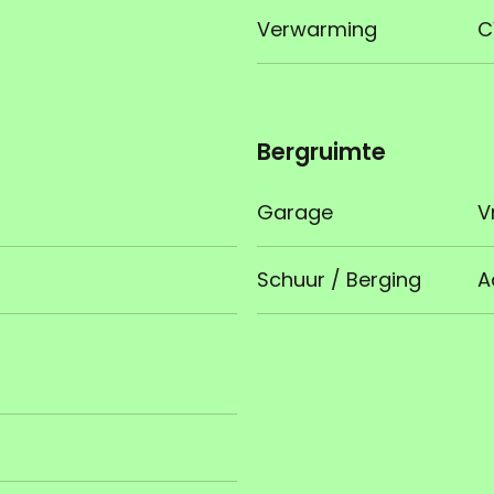
Verwarming
C
Bergruimte
Garage
V
Schuur / Berging
A