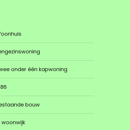
oonhuis
engezinswoning
wee onder één kapwoning
986
estaande bouw
n woonwijk