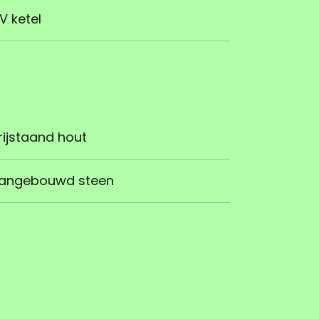
V ketel
rijstaand hout
angebouwd steen