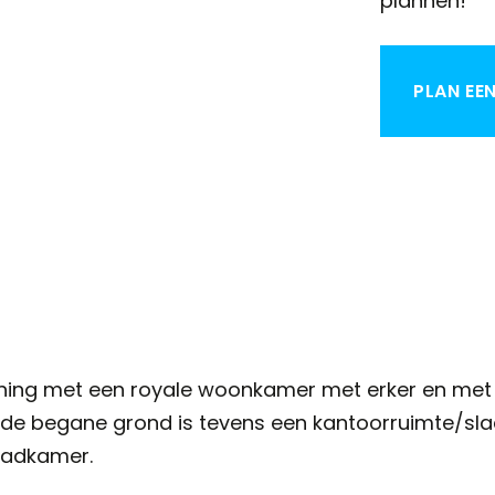
plannen!
PLAN EE
oning met een royale woonkamer met erker en met 
p de begane grond is tevens een kantoorruimte/sl
 badkamer.