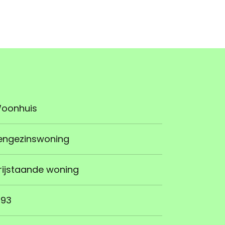
oonhuis
engezinswoning
rijstaande woning
993