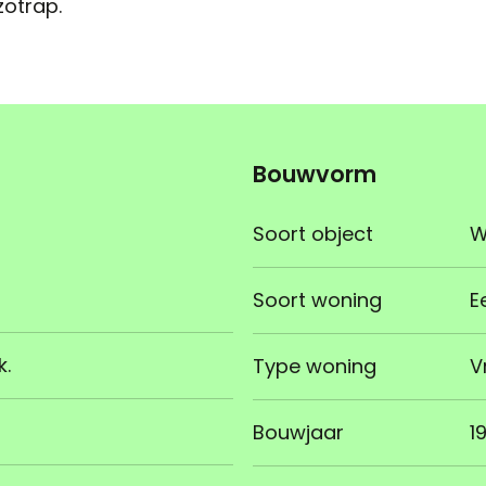
zotrap.
Bouwvorm
Soort object
W
Soort woning
E
k.
Type woning
V
Bouwjaar
1