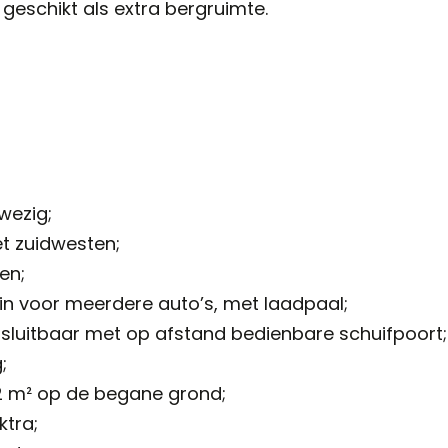
, geschikt als extra bergruimte.
wezig;
t zuidwesten;
en;
in voor meerdere auto’s, met laadpaal;
fsluitbaar met op afstand bedienbare schuifpoort;
;
2 m² op de begane grond;
ktra;