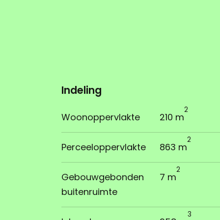
Indeling
2
Woonoppervlakte
210 m
2
Perceeloppervlakte
863 m
2
Gebouwgebonden
7 m
buitenruimte
3