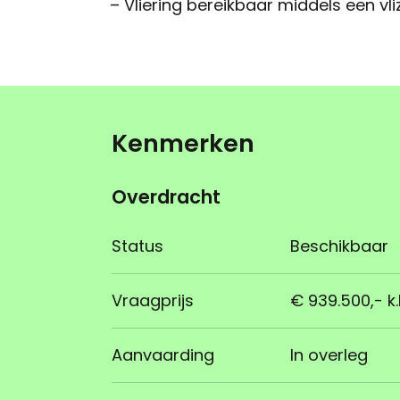
– Vliering bereikbaar middels een vli
Kenmerken
Overdracht
Status
Beschikbaar
Vraagprijs
€ 939.500,- k.
Aanvaarding
In overleg