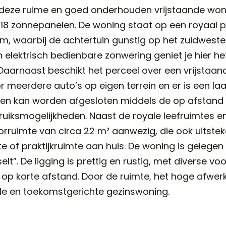
at deze ruime en goed onderhouden vrijstaande w
en 18 zonnepanelen. De woning staat op een royaal 
 waarbij de achtertuin gunstig op het zuidwesten 
elektrisch bedienbare zonwering geniet je hier het
 Daarnaast beschikt het perceel over een vrijstaa
or meerdere auto’s op eigen terrein en er is een la
k en kan worden afgesloten middels de op afstand
ruiksmogelijkheden. Naast de royale leefruimtes e
rruimte van circa 22 m² aanwezig, die ook uitstek
of praktijkruimte aan huis. De woning is gelegen 
elt”. De ligging is prettig en rustig, met diverse vo
 op korte afstand. Door de ruimte, het hoge afwe
ele en toekomstgerichte gezinswoning.