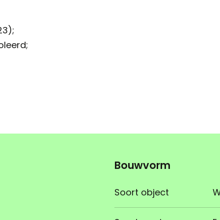
23);
oleerd;
Bouwvorm
Soort object
W