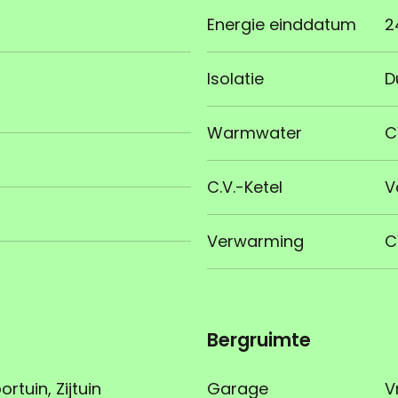
Energie einddatum
2
Isolatie
D
Warmwater
C
C.V.-Ketel
V
Verwarming
C
Bergruimte
rtuin, Zijtuin
Garage
V