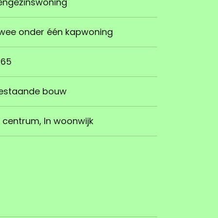
engezinswoning
wee onder één kapwoning
965
estaande bouw
n centrum, In woonwijk