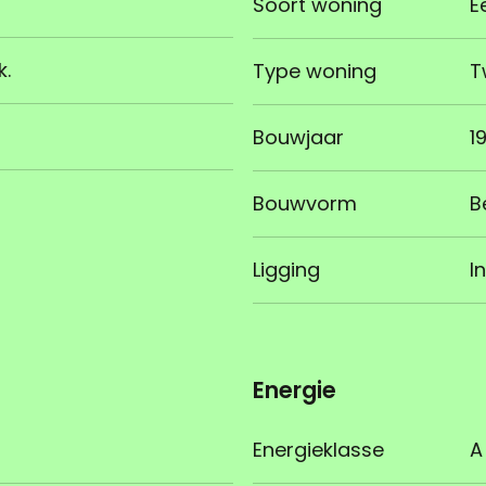
Soort woning
E
k.
Type woning
T
Bouwjaar
1
Bouwvorm
B
Ligging
I
Energie
Energieklasse
A