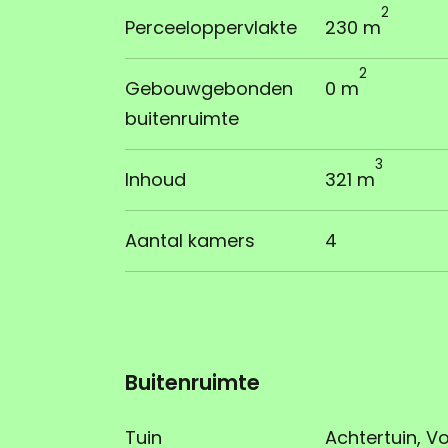
2
Perceeloppervlakte
230 m
2
Gebouwgebonden
0 m
buitenruimte
3
Inhoud
321 m
Aantal kamers
4
Buitenruimte
Tuin
Achtertuin, Voo