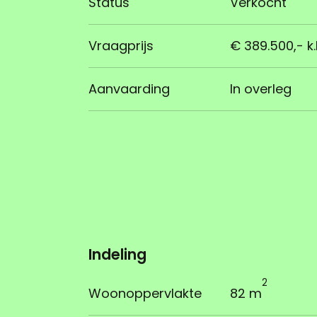
Status
Verkocht
Vraagprijs
€ 389.500,- k.
Aanvaarding
In overleg
Indeling
2
Woonoppervlakte
82 m