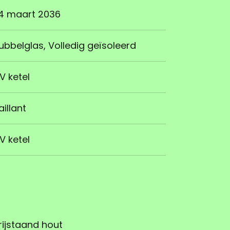
4 maart 2036
ubbelglas, Volledig geïsoleerd
V ketel
aillant
V ketel
rijstaand hout