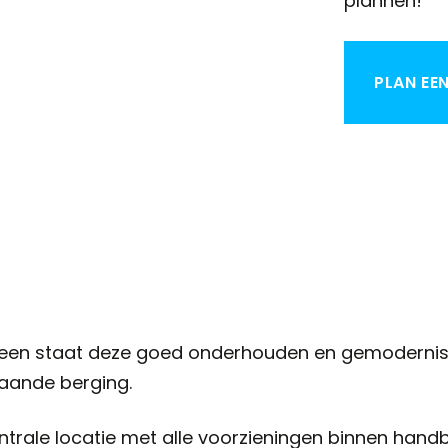
plannen!
PLAN EE
veen staat deze goed onderhouden en gemoderni
taande berging.
trale locatie met alle voorzieningen binnen handb