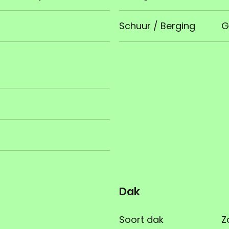
Schuur / Berging
G
Dak
Soort dak
Z