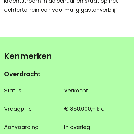
krachtstroom in de schuur en staat op het
achterterrein een voormalig gastenverblijf.
Kenmerken
Overdracht
Status
Verkocht
Vraagprijs
€ 850.000,- k.k.
Aanvaarding
In overleg