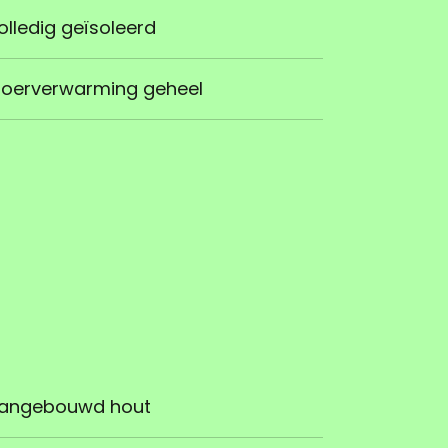
olledig geïsoleerd
loerverwarming geheel
angebouwd hout