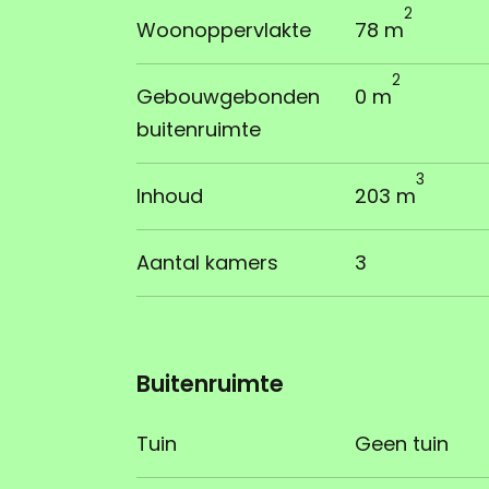
2
Woonoppervlakte
78 m
2
Gebouwgebonden
0 m
buitenruimte
3
Inhoud
203 m
Aantal kamers
3
Buitenruimte
Tuin
Geen tuin