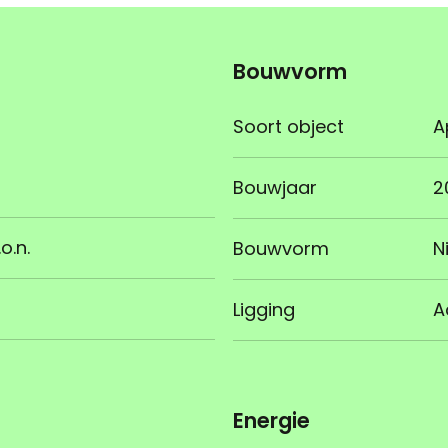
Bouwvorm
Soort object
A
Bouwjaar
2
o.n.
Bouwvorm
N
Ligging
A
Energie