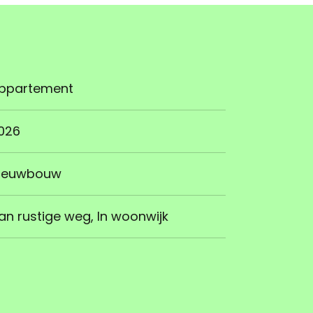
ppartement
026
ieuwbouw
an rustige weg, In woonwijk