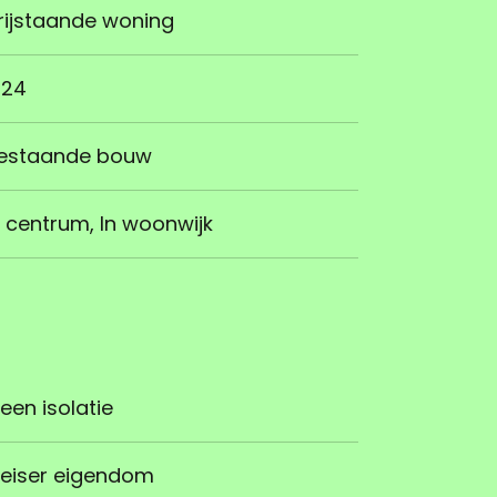
rijstaande woning
924
estaande bouw
n centrum, In woonwijk
een isolatie
eiser eigendom