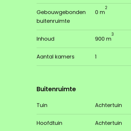
2
Gebouwgebonden
0 m
buitenruimte
3
Inhoud
900 m
Aantal kamers
1
Buitenruimte
Tuin
Achtertuin
Hoofdtuin
Achtertuin