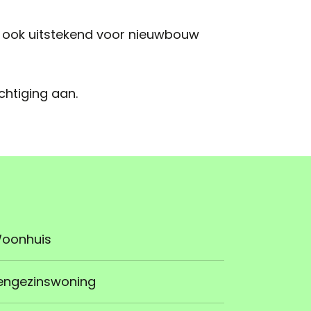
l, ook uitstekend voor nieuwbouw
htiging aan.
oonhuis
engezinswoning