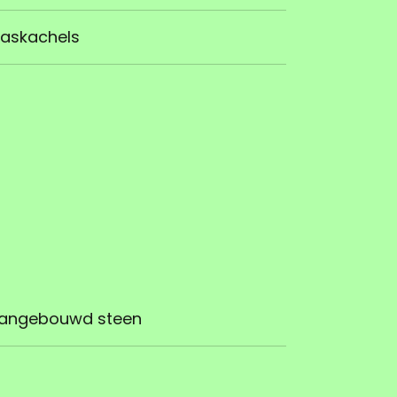
askachels
angebouwd steen