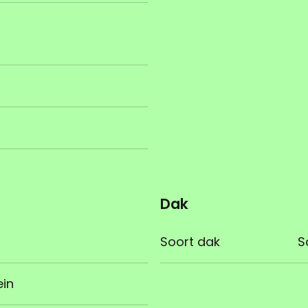
n
Dak
Soort dak
S
ein