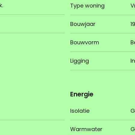
k.
Type woning
V
Bouwjaar
1
Bouwvorm
B
Ligging
I
Energie
Isolatie
G
Warmwater
G